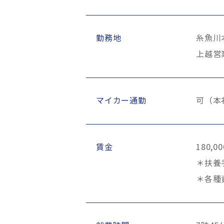
勤務地
糸魚川本
上越営業
マイカー通勤
可（本
賃金
180,0
＊扶養
＊各種