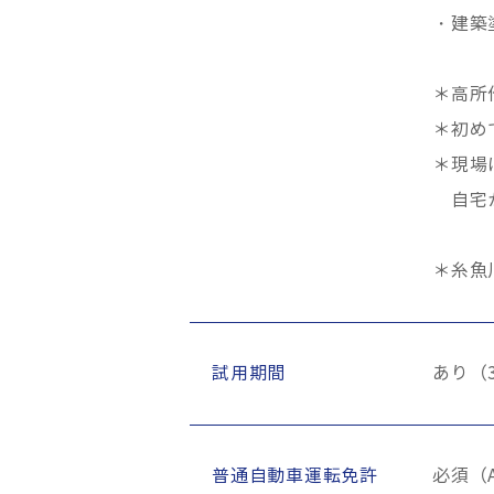
・建築
＊高所
＊初め
＊現場
自宅か
＊糸魚
試用期間
あり（
普通自動車運転免許
必須（