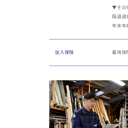
▼その
隔週週
年末年
加入保険
雇用保